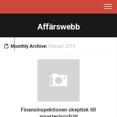
Skip
to
content
Affärswebb
Monthly Archive:
februari 2019
Finansinspektionen skeptisk till
amorteringsfritt