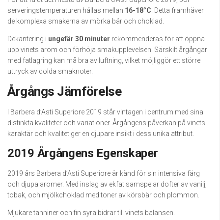
serveringstemperaturen hållas mellan
16-18°C
. Detta framhäver
de komplexa smakerna av mörka bär och choklad.
Dekantering i
ungefär 30 minuter
rekommenderas för att öppna
upp vinets arom och förhöja smakupplevelsen. Särskilt årgångar
med fatlagring kan må bra av luftning, vilket möjliggör ett större
uttryck av dolda smaknoter.
Årgångs Jämförelse
I Barbera d’Asti Superiore 2019 står vintagen i centrum med sina
distinkta kvaliteter och variationer. Årgångens påverkan på vinets
karaktär och kvalitet ger en djupare insikt i dess unika attribut.
2019 Årgångens Egenskaper
2019 års Barbera d’Asti Superiore är känd för sin intensiva färg
och djupa aromer. Med inslag av ekfat samspelar dofter av vanilj,
tobak, och mjölkchoklad med toner av körsbär och plommon.
Mjukare tanniner och fin syra bidrar till vinets balansen.