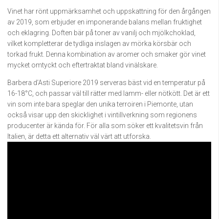
Vinet har rönt uppmärksamhet och uppskattning för den årgången
av 2019, som erbjuder en imponerande balans mellan fruktighet
och eklagring. Doften bär på toner av vanilj och mjölkchoklad,
vilket kompletterar de tydliga inslagen av mörka körsbär och
torkad frukt. Denna kombination av aromer och smaker gör vinet
mycket omtyckt och eftertraktat bland vinälskare.
Barbera d’Asti Superiore 2019 serveras bäst vid en temperatur på
16-18°C, och passar väl till rätter med lamm- eller nötkött. Det är ett
vin som inte bara speglar den unika terroiren i Piemonte, utan
också visar upp den skicklighet i vintillverkning som regionens
producenter är kända för. För alla som söker ett kvalitetsvin från
Italien, är detta ett alternativ väl värt att utforska.