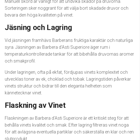
Manuell skörd är vanligt för att undvika skador på druvorna.
Sorteringen sker noggrant för att välja bort skadade druvor och
bevara den höga kvaliteten på vinet.
Jäsning och Lagring
Vid jäsningen framhävs Barberans fruktiga karaktär och naturliga
syra. Jäsningen av Barbera d’Asti Superiore äger rum i
temperaturkontrollerade tankar för att bibehålla druvornas aromer
och smakprofil.
Under lagringen, ofta på ekfat, fördjupas vinets komplexitet och
utvecklas toner av ek, choklad och tobak. Lagringstiden påverkar
vinets struktur och bidrar till den eleganta helheten som
kännetecknar vinet.
Flaskning av Vinet
Flaskningen av Barbera d’Asti Superiore är ett kritiskt steg för att
behålla vinets kvalitet och smak. Efter lagring filtreras vinet noga
för att avlägsna eventuella partiklar och säkerställa en klar och ren
slutprodukt.