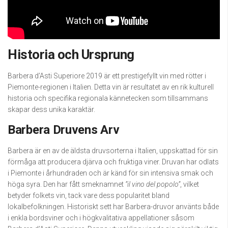
Historia och Ursprung
Barbera d’Asti Superiore 2019 är ett prestigefyllt vin med rötter i
Piemonte-regionen i Italien. Detta vin är resultatet av en rik kulturell
historia och specifika regionala kännetecken som tillsammans
skapar dess unika karaktär.
Barbera Druvens Arv
Barbera är en av de äldsta druvsorterna i Italien, uppskattad för sin
förmåga att producera djärva och fruktiga viner. Druvan har odlats
i Piemonte i århundraden och är känd för sin intensiva smak och
höga syra. Den har fått smeknamnet
”il vino del popolo”
, vilket
betyder folkets vin, tack vare dess popularitet bland
lokalbefolkningen. Historiskt sett har Barbera-druvor använts både
i enkla bordsviner och i högkvalitativa appellationer såsom