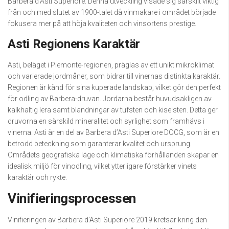
Barbera d’Asti Superiore. Denna utveckling visade sig särskilt viktig
från och med slutet av 1900-talet då vinmakare i området började
fokusera mer på att höja kvaliteten och vinsortens prestige.
Asti Regionens Karaktär
Asti, beläget i Piemonte-regionen, präglas av ett unikt mikroklimat
och varierade jordmåner, som bidrar till vinernas distinkta karaktär.
Regionen är känd för sina kuperade landskap, vilket gör den perfekt
för odling av Barbera-druvan. Jordarna består huvudsakligen av
kalkhaltig lera samt blandningar av tufsten och kiselsten. Detta ger
druvorna en särskild mineralitet och syrlighet som framhävs i
vinerna. Asti är en del av Barbera d’Asti Superiore DOCG, som är en
betrodd beteckning som garanterar kvalitet och ursprung.
Områdets geografiska läge och klimatiska förhållanden skapar en
idealisk miljö för vinodling, vilket ytterligare förstärker vinets
karaktär och rykte.
Vinifieringsprocessen
Vinifieringen av Barbera d’Asti Superiore 2019 kretsar kring den