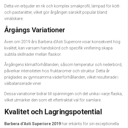
Detta vin erbjuder en rik och komplex smakprofil, lämpad för kött-
och pastarätter, vilket gör årgången särskilt populär bland
vinälskare.
Årgångs Variationer
Även om 2019 års Barbera d’Asti Superiore visar konsekvent hög
kvalitet, kan varsam handskörd och specifik vinifiering skapa
subtila skillnader mellan flaskor.
Årgångens klimatförhållanden, såsom temperatur och nederbörd,
påverkar intensiteten hos fruktaromer och struktur. Detta år
präglades av gynnsamma väderförhållanden, vilket resulterade i
välbalanserade viner.
Dessa variationer bidrar till spänningen och det unika i varje flaska,
vilket utmärker den som ett eftertraktat val för samlare.
Kvalitet och Lagringspotential
Barbera d’Asti Superiore 2019
har erkänts för sin exceptionella