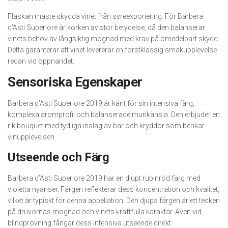
Flaskan måste skydda vinet från syreexponering. För Barbera
d’Asti Superiore är korken av stor betydelse, då den balanserar
vinets behov av långsiktig mognad med krav på omedelbart skydd.
Detta garanterar att vinet levererar en förstklassig smakupplevelse
redan vid öppnandet.
Sensoriska Egenskaper
Barbera d’Asti Superiore 2019 är känt för sin intensiva färg,
komplexa aromprofil och balanserade munkänsla. Den erbjuder en
rik bouquet med tydliga inslag av bär och kryddor som berikar
vinupplevelsen.
Utseende och Färg
Barbera d’Asti Superiore 2019 har en djupt rubinröd färg med
violetta nyanser. Färgen reflekterar dess koncentration och kvalitet,
vilket är typiskt för denna appellation. Den djupa färgen är ett tecken
på druvornas mognad och vinets kraftfulla karaktär. Även vid
blindprovning fångar dess intensiva utseende direkt