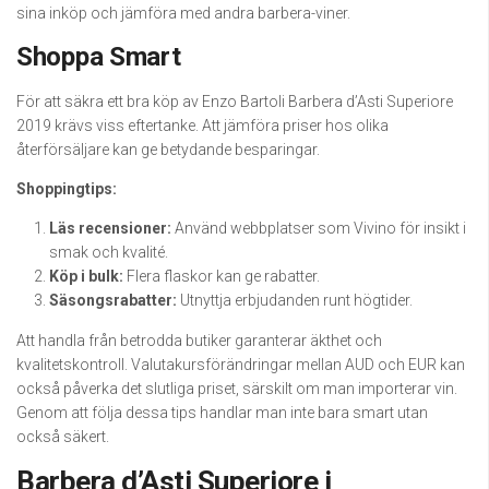
sina inköp och jämföra med andra barbera-viner.
Shoppa Smart
För att säkra ett bra köp av Enzo Bartoli Barbera d’Asti Superiore
2019 krävs viss eftertanke. Att jämföra priser hos olika
återförsäljare kan ge betydande besparingar.
Shoppingtips:
Läs recensioner:
Använd webbplatser som Vivino för insikt i
smak och kvalité.
Köp i bulk:
Flera flaskor kan ge rabatter.
Säsongsrabatter:
Utnyttja erbjudanden runt högtider.
Att handla från betrodda butiker garanterar äkthet och
kvalitetskontroll. Valutakursförändringar mellan AUD och EUR kan
också påverka det slutliga priset, särskilt om man importerar vin.
Genom att följa dessa tips handlar man inte bara smart utan
också säkert.
Barbera d’Asti Superiore i