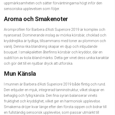
uppmärksamheten och sätter förväntningarna högt inför den
sensoriska upplevelsen som följer.
Aroma och Smakenoter
Aromprofilen för Barbera d’Asti Superiore 2019 är komplex och
nyanserad. Dominerande inslag av mörka körsbär, choklad och
kryddnejlika är tydliga, tillsammans med toner av plommon och
vanilj. Denna rika blandning skapar en djup och inbjudande
bouquet. I smakpaletten återfinns körsbär och kryddor, där en
subtil ton av kola ibland märks. Detta ger vinet dess unika karaktär
och gör det till en njutbar dryck att utforska.
Mun Känsla
I munnen är Barbera d’Asti Superiore 2019 både flintig och rund.
Den erbjuder en mjuk, integrerad tanninstruktur, vilket skapar en
behaglig och fyllig känsla. Den fina syran balanserar vinets
fruktighet och kryddighet, vilket ger en harmonisk upplevelse.
Smakerna dröjer kvar länge efter den första sippen och bidrar till
en fullständig sensorisk upplevelse, som passar utmärkt till