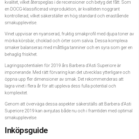
kvalitet, vilket återspeglas i de recensioner och betyg det fått. Som
en DOCG-klassificerad vinproduktion, är kvaliteten noggrant
kontrollerad, vilket säkerställer en hög standard och enastående
smakupplevelse.
Vinet uppvisar en nyanserad, fruktig smakprofil med djupa toner av
mörka körsbär, choklad och örter som salvia. Dessa komplexa
smaker balanseras med måttliga tanniner och en syra som ger en
behaglig friskhet.
Lagringspotentialen för 2019 års Barbera d’Asti Superiore är
imponerande. Med rätt förvaring kan det utvecklas ytterligare och
öppna upp fler dimensioner av smak. Det rekommenderas att
lagra vinet i flera år för att uppleva dess fulla potential och
komplexitet.
Genom att överväga dessa aspekter säkerställs att Barbera d’Asti
Superiore 2019 kan avnjutas både nu och i framtiden med optimal
smakupplevelse.
Inköpsguide