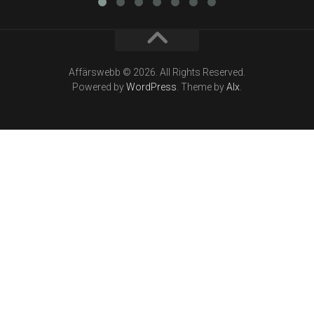
Affärswebb © 2026. All Rights Reserved.
Powered by
WordPress
. Theme by
Alx
.