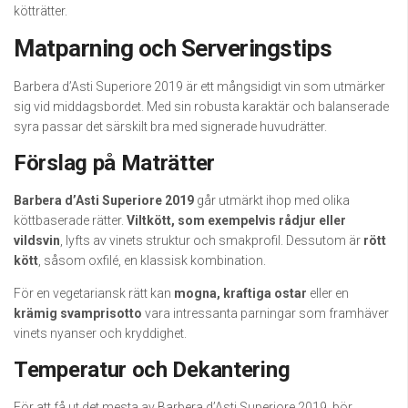
kötträtter.
Matparning och Serveringstips
Barbera d’Asti Superiore 2019 är ett mångsidigt vin som utmärker
sig vid middagsbordet. Med sin robusta karaktär och balanserade
syra passar det särskilt bra med signerade huvudrätter.
Förslag på Maträtter
Barbera d’Asti Superiore 2019
går utmärkt ihop med olika
köttbaserade rätter.
Viltkött, som exempelvis rådjur eller
vildsvin
, lyfts av vinets struktur och smakprofil. Dessutom är
rött
kött
, såsom oxfilé, en klassisk kombination.
För en vegetariansk rätt kan
mogna, kraftiga ostar
eller en
krämig svamprisotto
vara intressanta parningar som framhäver
vinets nyanser och kryddighet.
Temperatur och Dekantering
För att få ut det mesta av Barbera d’Asti Superiore 2019, bör