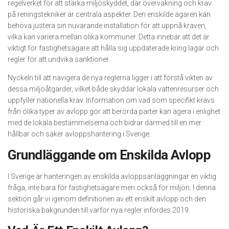
regelverket för att stärka miljöskyddet, där övervakning och krav
på reningstekniker är centrala aspekter. Den enskilde ägaren kan
behöva justera sin nuvarande installation för att uppnå kraven,
vilka kan variera mellan olika kommuner. Detta innebär att det är
viktigt för fastighetsägare att hålla sig uppdaterade kring lagar och
regler för att undvika sanktioner.
Nyckeln till att navigera de nya reglerna ligger i att förstå vikten av
dessa miljöåtgärder, vilket både skyddar lokala vattenresurser och
uppfyller nationella krav. Information om vad som specifikt krävs
från olika typer av avlopp gör att berörda parter kan agera i enlighet
med de lokala bestämmelserna och bidrar därmed till en mer
hållbar och säker avloppshantering i Sverige.
Grundläggande om Enskilda Avlopp
I Sverige är hanteringen av enskilda avloppsanläggningar en viktig
fråga, inte bara för fastighetsägare men också för miljön. I denna
sektion går vi igenom definitionen av ett enskilt avlopp och den
historiska bakgrunden till varför nya regler infördes 2019.