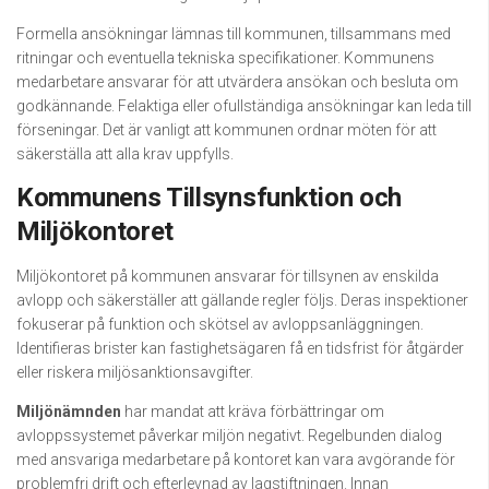
Formella ansökningar lämnas till kommunen, tillsammans med
ritningar och eventuella tekniska specifikationer. Kommunens
medarbetare ansvarar för att utvärdera ansökan och besluta om
godkännande. Felaktiga eller ofullständiga ansökningar kan leda till
förseningar. Det är vanligt att kommunen ordnar möten för att
säkerställa att alla krav uppfylls.
Kommunens Tillsynsfunktion och
Miljökontoret
Miljökontoret på kommunen ansvarar för tillsynen av enskilda
avlopp och säkerställer att gällande regler följs. Deras inspektioner
fokuserar på funktion och skötsel av avloppsanläggningen.
Identifieras brister kan fastighetsägaren få en tidsfrist för åtgärder
eller riskera miljösanktionsavgifter.
Miljönämnden
har mandat att kräva förbättringar om
avloppssystemet påverkar miljön negativt. Regelbunden dialog
med ansvariga medarbetare på kontoret kan vara avgörande för
problemfri drift och efterlevnad av lagstiftningen. Innan