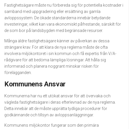
Fastighetsägare måste nu förbereda sig för potentiella kostnader i
samband med uppgradering eller ersättning av gamla
avloppssystem. De ökade standarderna innebär betydande
investeringar, vilket kan vara ekonomiskt påfrestande, särskilt för
de som bor på landsbygden med begränsade resurser.
Många äldre fastighetsägare känner av påverkan av dessa
strängare krav. För att klara de nya reglerna måste de ofta
involvera miljökontoret i sin kommun och få expertis från V/A-
rådgivare för att bedöma lämpliga lösningar. Att hålla sig
informerad och planera noggrant minskar risken för
förelägganden.
Kommunens Ansvar
Kommunerna har nu ett utökat ansvar för att övervaka och
vägleda fastighetsägare i deras efterlevnad av de nya reglerna.
Detta innebär att de måste upprätta tydliga procedurer för
godkännande och tillsyn av avloppsanläggningar.
Kommunens miljökontor fungerar som den primära