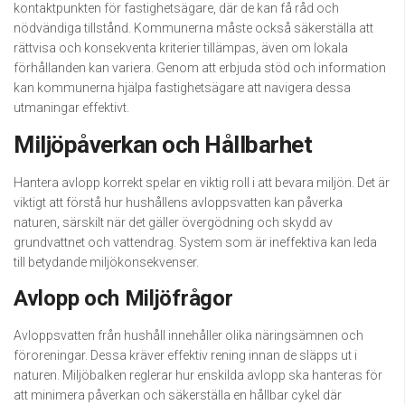
kontaktpunkten för fastighetsägare, där de kan få råd och
nödvändiga tillstånd. Kommunerna måste också säkerställa att
rättvisa och konsekventa kriterier tillämpas, även om lokala
förhållanden kan variera. Genom att erbjuda stöd och information
kan kommunerna hjälpa fastighetsägare att navigera dessa
utmaningar effektivt.
Miljöpåverkan och Hållbarhet
Hantera avlopp korrekt spelar en viktig roll i att bevara miljön. Det är
viktigt att förstå hur hushållens avloppsvatten kan påverka
naturen, särskilt när det gäller övergödning och skydd av
grundvattnet och vattendrag. System som är ineffektiva kan leda
till betydande miljökonsekvenser.
Avlopp och Miljöfrågor
Avloppsvatten från hushåll innehåller olika näringsämnen och
föroreningar. Dessa kräver effektiv rening innan de släpps ut i
naturen. Miljöbalken reglerar hur enskilda avlopp ska hanteras för
att minimera påverkan och säkerställa en hållbar cykel där