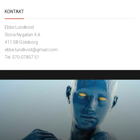
KONTAKT
Ebbe Lundkvist
Stora Nygatan 4 A
411 08 Göteborg
ebbe.lundkvist@gmail.com
Tel. 070-07857 51