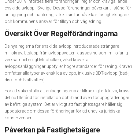
Under 2019 infördes flera förändringar i regler och krav gällande
enskilda avlopp i Sverige. Dessa förändringar påverkar tillstånd för
anläggning och hantering, vilket i sin tur påverkar fastighetsägare
och kommunens ansvar för tillsyn och vägledning.
Översikt Över Regelförändringarna
De nya reglerna för enskilda avlopp introducerade strängare
miljökrav. Utsläpp från avloppsvatten klassas nu som miljöfarlig
verksamhet enligt Miljöbalken, vilket kräver att
avloppsanläggningar uppfyller högre standarder för rening. Kraven
omfattar alla typer av enskilda avlopp, inklusive BDT-avlopp (bad-,
disk- och tvättvatten).
För att säkerställa att anläggningarna är tillräckligt effektiva, krävs
det nu tillstånd för installation och ibland även för uppgraderingar
av befintliga system. Det är viktigt att fastighetsägare håller sig
uppdaterade om dessa förändringar för att undvika juridiska
konsekvenser.
Påverkan på Fastighetsägare