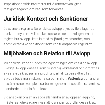
inspektionsbesök informerar miljökontoret vanligtvis
fastighetsägaren om vad som förväntas.
Juridisk Kontext och Sanktioner
De svenska reglerna för enskilda avlopp styrs av flera lagar och
sanktionssystem. Miljöbalken spelar en central roll genom att
reglera hur avlopp likställs med miljöfarlig verksamhet, och
specificerar vilka sanktioner som kan tillämpas vid regelbrott.
Miljöbalken och Relation till Avlopp
Miljöbalken utgör grunden för lagstiftningen om enskilda avlopp i
Sverige. Avlopp klassas som
miljöfarlig verksamhet
och omfattas
av särskilda krav på rening och underhåll. Lagen syftar till att
skydda både människors hälsa och miljön.
Vattenlag
och andra
bestämmelser kompletterar balken genom att specificera tekniska
standarder och tillståndskrav.
Vid ansökan om att anlägga eller ändra en avloppsanläggning,
måste fastighetsägaren visa att lösningen uppfyller dessa krav.