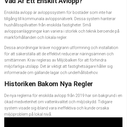
Vad Är Ett Enskilt Avlopp?
Enskilda avlopp är avloppssystem för bostäder som inte har
tillgång till kommunala avloppsnätverk. Dessa system hanterar
hushållsspillvatten från enskilda fastigheter. Små
avloppsanläggningar kan variera i storlek och teknik beroende på
markförhållanden och lokala regler.
Dessa anordningar kräver noggrann utformning och installation
för att säkerställa att de effektivt reducerar näringsämnen och
smittämnen. Krav regleras av Miljöbalken för att förhindra
miljöfarliga utsläpp. Det är viktigt att fastighetsägare håller sig
informerade om gällande lagar och underhållsbehov.
Historiken Bakom Nya Regler
De nya reglerna för enskilda avlopp från 2019 har sin bakgrund i en
ökad medvetenhet om vattenkvalitet och miljöskydd. Tidigare
system visade sig ibland vara ineffektiva och kunde orsaka
miljöproblem på lokal nivå.