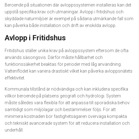
Beroende på situationen där avloppssystemen installeras kan det
uppstå specifika krav och utmaningar. Avlopp i fritidshus och
skyddade naturmiljöer är exempel på sådana utmärkande fall som
kan påverka både installation och drift av enskilda avlopp.
Avlopp i Fritidshus
Fritidshus ställer unika krav på avloppssystem eftersom de ofta
används säsongsvis. Därför måste hållbarhet och
funktionssäkerhet beaktas för perioder med låg användning.
Vattenflödet kan variera drastiskt vilket kan påverka avloppsnätets
effektivitet.
Kommunala tillstånd är nödvändiga och kan inkludera specifika
villkor beroende på platsens geografi och hydrologi. System
måste således vara flexibla för att anpassa till sporadiska behov
samtidigt som miljölagar och bestämmelser följs. För att
minimera kostnaden bör fastighetsägaren överväga kompakta
och tekniskt avancerade system för att reducera installation och
underhåll.