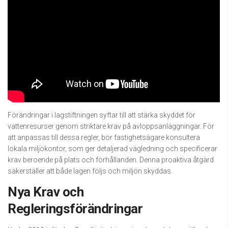
Förändringar i lagstiftningen syftar till att stärka skyddet för
vattenresurser genom striktare krav på avloppsanläggningar. För
att anpassas till dessa regler, bör fastighetsägare konsultera
lokala miljökontor, som ger detaljerad vägledning och specificerar
krav beroende på plats och förhållanden. Denna proaktiva åtgärd
säkerställer att både lagen följs och miljön skyddas.
Nya Krav och
Regleringsförändringar