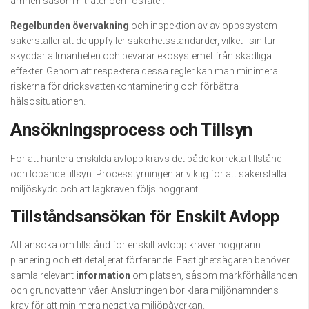
ämnen såsom nitrater och fosfater.
Regelbunden övervakning
och inspektion av avloppssystem
säkerställer att de uppfyller säkerhetsstandarder, vilket i sin tur
skyddar allmänheten och bevarar ekosystemet från skadliga
effekter. Genom att respektera dessa regler kan man minimera
riskerna för dricksvattenkontaminering och förbättra
hälsosituationen.
Ansökningsprocess och Tillsyn
För att hantera enskilda avlopp krävs det både korrekta tillstånd
och löpande tillsyn. Processtyrningen är viktig för att säkerställa
miljöskydd och att lagkraven följs noggrant.
Tillståndsansökan för Enskilt Avlopp
Att ansöka om tillstånd för enskilt avlopp kräver noggrann
planering och ett detaljerat förfarande. Fastighetsägaren behöver
samla relevant
information
om platsen, såsom markförhållanden
och grundvattennivåer. Anslutningen bör klara miljönämndens
krav för att minimera negativa miljöpåverkan.