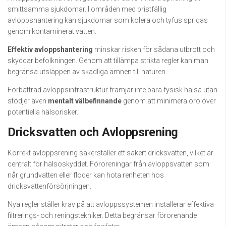
smittsamma sjukdomar. I områden med bristfällig
avloppshantering kan sjukdomar som kolera och tyfus spridas
genom kontaminerat vatten.
Effektiv avloppshantering
minskar risken för sådana utbrott och
skyddar befolkningen. Genom att tillämpa strikta regler kan man
begränsa utsläppen av skadliga ämnen till naturen.
Förbättrad avloppsinfrastruktur främjar inte bara fysisk hälsa utan
stödjer även
mentalt välbefinnande
genom att minimera oro över
potentiella hälsorisker.
Dricksvatten och Avloppsrening
Korrekt avloppsrening säkerställer ett säkert dricksvatten, vilket är
centralt för hälsoskyddet. Föroreningar från avloppsvatten som
når grundvatten eller floder kan hota renheten hos
dricksvattenförsörjningen.
Nya regler ställer krav på att avloppssystemen installerar effektiva
filtrerings- och reningstekniker. Detta begränsar förorenande