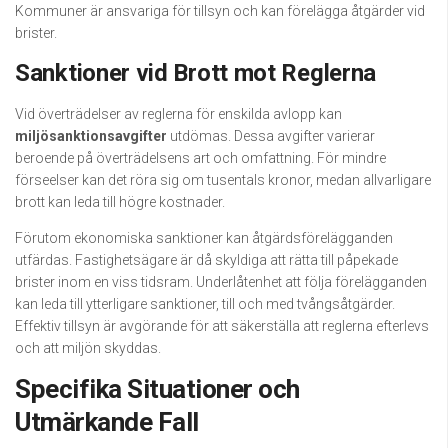
Kommuner är ansvariga för tillsyn och kan förelägga åtgärder vid
brister.
Sanktioner vid Brott mot Reglerna
Vid överträdelser av reglerna för enskilda avlopp kan
miljösanktionsavgifter
utdömas. Dessa avgifter varierar
beroende på överträdelsens art och omfattning. För mindre
förseelser kan det röra sig om tusentals kronor, medan allvarligare
brott kan leda till högre kostnader.
Förutom ekonomiska sanktioner kan åtgärdsförelägganden
utfärdas. Fastighetsägare är då skyldiga att rätta till påpekade
brister inom en viss tidsram. Underlåtenhet att följa förelägganden
kan leda till ytterligare sanktioner, till och med tvångsåtgärder.
Effektiv tillsyn är avgörande för att säkerställa att reglerna efterlevs
och att miljön skyddas.
Specifika Situationer och
Utmärkande Fall